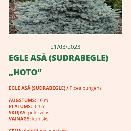
21/03/2023
​EGLE ASĀ (SUDRABEGLE)
„HOTO”
EGLE ASĀ (SUDRABEGLE)
/
Picea pungens
AUGSTUMS:
10 m
PLATUMS:
3-4 m
SKUJAS:
pelēkzilas
VAINAGS:
konisks