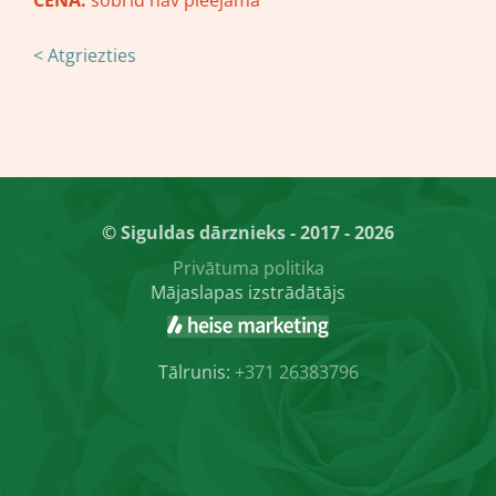
CENA:
šobrīd nav pieejama
< Atgriezties
© Siguldas dārznieks - 2017 - 2026
Privātuma politika
Mājaslapas izstrādātājs
Tālrunis:
+371 26383796