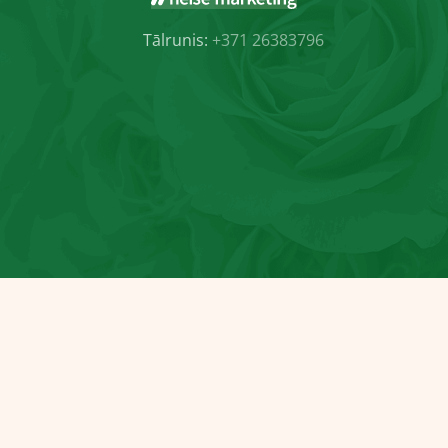
Tālrunis:
+371 26383796