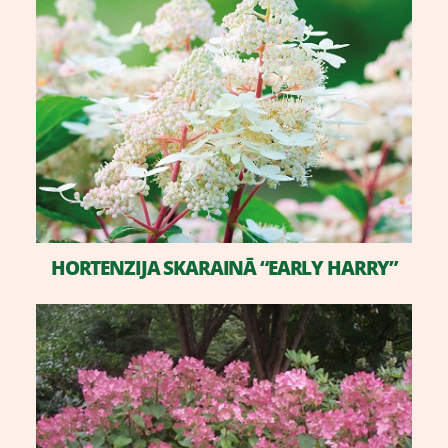
​HORTENZIJA SKARAINĀ “EARLY HARRY”