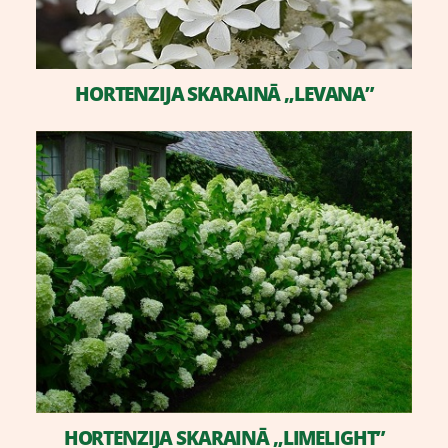
​HORTENZIJA SKARAINĀ „LEVANA”
​HORTENZIJA SKARAINĀ „LIMELIGHT”