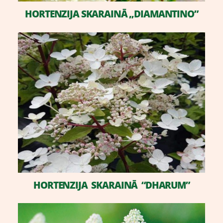
​HORTENZIJA SKARAINĀ „DIAMANTINO”
H
HORTENZIJA SKARAINĀ “DHARUM”