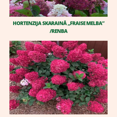
​HORTENZIJA SKARAINĀ „FRAISE MELBA”
/RENBA
​H