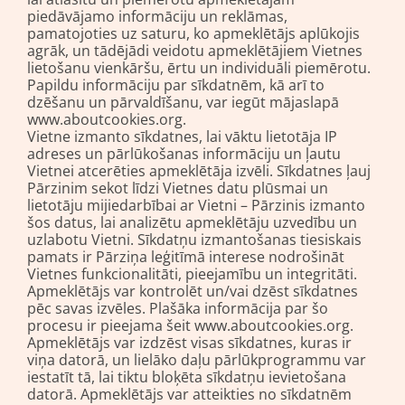
piedāvājamo informāciju un reklāmas,
pamatojoties uz saturu, ko apmeklētājs aplūkojis
agrāk, un tādējādi veidotu apmeklētājiem Vietnes
lietošanu vienkāršu, ērtu un individuāli piemērotu.
Papildu informāciju par sīkdatnēm, kā arī to
dzēšanu un pārvaldīšanu, var iegūt mājaslapā
www.aboutcookies.org.
Vietne izmanto sīkdatnes, lai vāktu lietotāja IP
adreses un pārlūkošanas informāciju un ļautu
Vietnei atcerēties apmeklētāja izvēli. Sīkdatnes ļauj
Pārzinim sekot līdzi Vietnes datu plūsmai un
lietotāju mijiedarbībai ar Vietni – Pārzinis izmanto
šos datus, lai analizētu apmeklētāju uzvedību un
uzlabotu Vietni. Sīkdatņu izmantošanas tiesiskais
pamats ir Pārziņa leģitīmā interese nodrošināt
Vietnes funkcionalitāti, pieejamību un integritāti.
Apmeklētājs var kontrolēt un/vai dzēst sīkdatnes
pēc savas izvēles. Plašāka informācija par šo
procesu ir pieejama šeit www.aboutcookies.org.
Apmeklētājs var izdzēst visas sīkdatnes, kuras ir
viņa datorā, un lielāko daļu pārlūkprogrammu var
iestatīt tā, lai tiktu bloķēta sīkdatņu ievietošana
datorā. Apmeklētājs var atteikties no sīkdatnēm