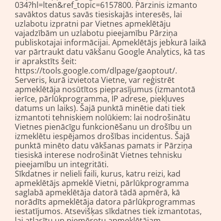
034?hl=lten&ref_topic=6157800. Pārzinis izmanto
savāktos datus savās tiesiskajās interesēs, lai
uzlabotu izpratni par Vietnes apmeklētāju
vajadzībām un uzlabotu pieejamību Pārziņa
publiskotajai informācijai. Apmeklētājs jebkurā laikā
var pārtraukt datu vākšanu Google Analytics, kā tas
ir aprakstīts šeit:
https://tools.google.com/dlpage/gaoptout/.
Serveris, kurā izvietota Vietne, var reģistrēt
apmeklētāja nosūtītos pieprasījumus (izmantotā
ierīce, pārlūkprogramma, IP adrese, piekļuves
datums un laiks). Šajā punktā minētie dati tiek
izmantoti tehniskiem nolūkiem: lai nodrošinātu
Vietnes pienācīgu funkcionēšanu un drošību un
izmeklētu iespējamos drošības incidentus. Šajā
punktā minēto datu vākšanas pamats ir Pārziņa
tiesiskā interese nodrošināt Vietnes tehnisku
pieejamību un integritāti.
Sīkdatnes ir nelieli faili, kurus, katru reizi, kad
apmeklētājs apmeklē Vietni, pārlūkprogramma
saglabā apmeklētāja datorā tādā apmērā, kā
norādīts apmeklētāja datora pārlūkprogrammas
iestatījumos. Atsevišķas sīkdatnes tiek izmantotas,
lai atlasītu un piemērotu apmeklētājam