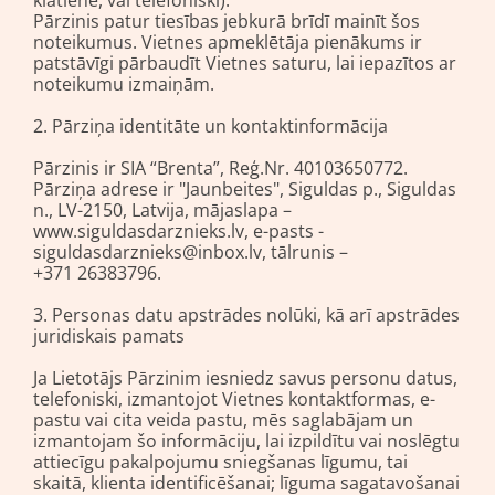
klātienē, vai telefoniski).
Pārzinis patur tiesības jebkurā brīdī mainīt šos
noteikumus. Vietnes apmeklētāja pienākums ir
patstāvīgi pārbaudīt Vietnes saturu, lai iepazītos ar
noteikumu izmaiņām.
2. Pārziņa identitāte un kontaktinformācija
Pārzinis ir SIA “Brenta”, Reģ.Nr. 40103650772.
Pārziņa adrese ir "Jaunbeites", Siguldas p., Siguldas
n., LV-2150, Latvija, mājaslapa –
www.siguldasdarznieks.lv, e-pasts -
siguldasdarznieks@inbox.lv, tālrunis –
+371 26383796.
3. Personas datu apstrādes nolūki, kā arī apstrādes
juridiskais pamats
Ja Lietotājs Pārzinim iesniedz savus personu datus,
telefoniski, izmantojot Vietnes kontaktformas, e-
pastu vai cita veida pastu, mēs saglabājam un
izmantojam šo informāciju, lai izpildītu vai noslēgtu
attiecīgu pakalpojumu sniegšanas līgumu, tai
skaitā, klienta identificēšanai; līguma sagatavošanai