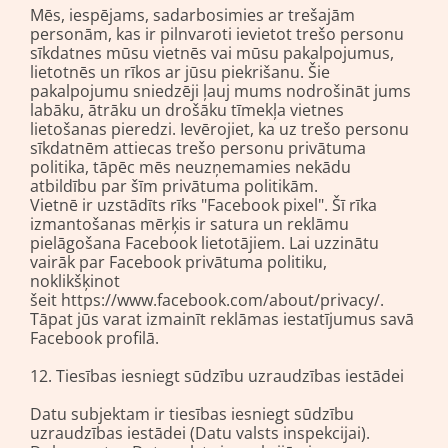
Mēs, iespējams, sadarbosimies ar trešajām
personām, kas ir pilnvaroti ievietot trešo personu
sīkdatnes mūsu vietnēs vai mūsu pakalpojumus,
lietotnēs un rīkos ar jūsu piekrišanu. Šie
pakalpojumu sniedzēji ļauj mums nodrošināt jums
labāku, ātrāku un drošāku tīmekļa vietnes
lietošanas pieredzi. Ievērojiet, ka uz trešo personu
sīkdatnēm attiecas trešo personu privātuma
politika, tāpēc mēs neuzņemamies nekādu
atbildību par šīm privātuma politikām.
Vietnē ir uzstādīts rīks "Facebook pixel". Šī rīka
izmantošanas mērķis ir satura un reklāmu
pielāgošana Facebook lietotājiem. Lai uzzinātu
vairāk par Facebook privātuma politiku,
noklikšķinot
šeit https://www.facebook.com/about/privacy/.
Tāpat jūs varat izmainīt reklāmas iestatījumus savā
Facebook profilā.
12. Tiesības iesniegt sūdzību uzraudzības iestādei
Datu subjektam ir tiesības iesniegt sūdzību
uzraudzības iestādei (Datu valsts inspekcijai).