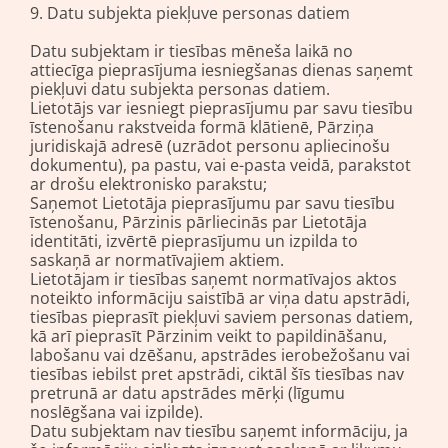
9. Datu subjekta piekļuve personas datiem
Datu subjektam ir tiesības mēneša laikā no
attiecīga pieprasījuma iesniegšanas dienas saņemt
piekļuvi datu subjekta personas datiem.
Lietotājs var iesniegt pieprasījumu par savu tiesību
īstenošanu rakstveida formā klātienē, Pārziņa
juridiskajā adresē (uzrādot personu apliecinošu
dokumentu), pa pastu, vai e-pasta veidā, parakstot
ar drošu elektronisko parakstu;
Saņemot Lietotāja pieprasījumu par savu tiesību
īstenošanu, Pārzinis pārliecinās par Lietotāja
identitāti, izvērtē pieprasījumu un izpilda to
saskaņā ar normatīvajiem aktiem.
Lietotājam ir tiesības saņemt normatīvajos aktos
noteikto informāciju saistībā ar viņa datu apstrādi,
tiesības pieprasīt piekļuvi saviem personas datiem,
kā arī pieprasīt Pārzinim veikt to papildināšanu,
labošanu vai dzēšanu, apstrādes ierobežošanu vai
tiesības iebilst pret apstrādi, ciktāl šīs tiesības nav
pretrunā ar datu apstrādes mērķi (līgumu
noslēgšana vai izpilde).
Datu subjektam nav tiesību saņemt informāciju, ja