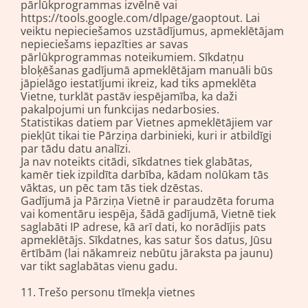
pārlūkprogrammas izvēlnē vai
https://tools.google.com/dlpage/gaoptout. Lai
veiktu nepieciešamos uzstādījumus, apmeklētājam
nepieciešams iepazīties ar savas
pārlūkprogrammas noteikumiem. Sīkdatņu
bloķēšanas gadījumā apmeklētājam manuāli būs
jāpielāgo iestatījumi ikreiz, kad tiks apmeklēta
Vietne, turklāt pastāv iespējamība, ka daži
pakalpojumi un funkcijas nedarbosies.
Statistikas datiem par Vietnes apmeklētājiem var
piekļūt tikai tie Pārziņa darbinieki, kuri ir atbildīgi
par tādu datu analīzi.
Ja nav noteikts citādi, sīkdatnes tiek glabātas,
kamēr tiek izpildīta darbība, kādam nolūkam tās
vāktas, un pēc tam tās tiek dzēstas.
Gadījumā ja Pārziņa Vietnē ir paraudzēta foruma
vai komentāru iespēja, šādā gadījumā, Vietnē tiek
saglabāti IP adrese, kā arī dati, ko norādījis pats
apmeklētājs. Sīkdatnes, kas satur šos datus, Jūsu
ērtībām (lai nākamreiz nebūtu jāraksta pa jaunu)
var tikt saglabātas vienu gadu.
11. Trešo personu tīmekļa vietnes