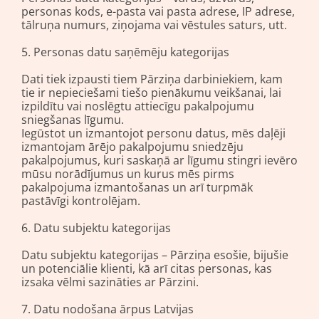
personas kods, e-pasta vai pasta adrese, IP adrese,
tālruņa numurs, ziņojama vai vēstules saturs, utt.
5. Personas datu saņēmēju kategorijas
Dati tiek izpausti tiem Pārziņa darbiniekiem, kam
tie ir nepieciešami tiešo pienākumu veikšanai, lai
izpildītu vai noslēgtu attiecīgu pakalpojumu
sniegšanas līgumu.
Iegūstot un izmantojot personu datus, mēs daļēji
izmantojam ārējo pakalpojumu sniedzēju
pakalpojumus, kuri saskaņā ar līgumu stingri ievēro
mūsu norādījumus un kurus mēs pirms
pakalpojuma izmantošanas un arī turpmāk
pastāvīgi kontrolējam.
6. Datu subjektu kategorijas
Datu subjektu kategorijas – Pārziņa esošie, bijušie
un potenciālie klienti, kā arī citas personas, kas
izsaka vēlmi sazināties ar Pārzini.
7. Datu nodošana ārpus Latvijas