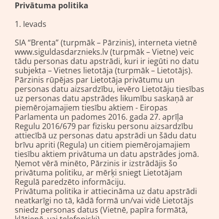
Privātuma politika
1. Ievads
SIA “Brenta” (turpmāk – Pārzinis), interneta vietnē
www.siguldasdarznieks.lv (turpmāk – Vietne) veic
tādu personas datu apstrādi, kuri ir iegūti no datu
subjekta – Vietnes lietotāja (turpmāk – Lietotājs).
Pārzinis rūpējas par Lietotāja privātumu un
personas datu aizsardzību, ievēro Lietotāju tiesības
uz personas datu apstrādes likumību saskaņā ar
piemērojamajiem tiesību aktiem - Eiropas
Parlamenta un padomes 2016. gada 27. aprīļa
Regulu 2016/679 par fizisku personu aizsardzību
attiecībā uz personas datu apstrādi un šādu datu
brīvu apriti (Regula) un citiem piemērojamajiem
tiesību aktiem privātuma un datu apstrādes jomā.
Ņemot vērā minēto, Pārzinis ir izstrādājis šo
privātuma politiku, ar mērķi sniegt Lietotājam
Regulā paredzēto informāciju.
Privātuma politika ir attiecināma uz datu apstrādi
neatkarīgi no tā, kādā formā un/vai vidē Lietotājs
sniedz personas datus (Vietnē, papīra formātā,