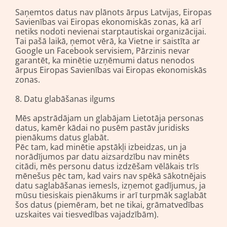
Saņemtos datus nav plānots ārpus Latvijas, Eiropas
Savienības vai Eiropas ekonomiskās zonas, kā arī
netiks nodoti nevienai starptautiskai organizācijai.
Tai pašā laikā, ņemot vērā, ka Vietne ir saistīta ar
Google un Facebook servisiem, Pārzinis nevar
garantēt, ka minētie uzņēmumi datus nenodos
ārpus Eiropas Savienības vai Eiropas ekonomiskās
zonas.
8. Datu glabāšanas ilgums
Mēs apstrādājam un glabājam Lietotāja personas
datus, kamēr kādai no pusēm pastāv juridisks
pienākums datus glabāt.
Pēc tam, kad minētie apstākļi izbeidzas, un ja
norādījumos par datu aizsardzību nav minēts
citādi, mēs personu datus izdzēšam vēlākais trīs
mēnešus pēc tam, kad vairs nav spēkā sākotnējais
datu saglabāšanas iemesls, izņemot gadījumus, ja
mūsu tiesiskais pienākums ir arī turpmāk saglabāt
šos datus (piemēram, bet ne tikai, grāmatvedības
uzskaites vai tiesvedības vajadzībām).