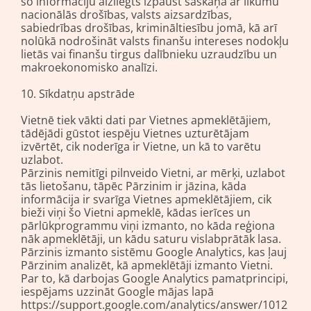
šo informāciju aizliegts izpaust saskaņā ar likumu
nacionālās drošības, valsts aizsardzības,
sabiedrības drošības, krimināltiesību jomā, kā arī
nolūkā nodrošināt valsts finanšu intereses nodokļu
lietās vai finanšu tirgus dalībnieku uzraudzību un
makroekonomisko analīzi.
10. Sīkdatņu apstrāde
Vietnē tiek vākti dati par Vietnes apmeklētājiem,
tādējādi gūstot iespēju Vietnes uzturētājam
izvērtēt, cik noderīga ir Vietne, un kā to varētu
uzlabot.
Pārzinis nemitīgi pilnveido Vietni, ar mērķi, uzlabot
tās lietošanu, tāpēc Pārzinim ir jāzina, kāda
informācija ir svarīga Vietnes apmeklētājiem, cik
bieži viņi šo Vietni apmeklē, kādas ierīces un
pārlūkprogrammu viņi izmanto, no kāda reģiona
nāk apmeklētāji, un kādu saturu vislabprātāk lasa.
Pārzinis izmanto sistēmu Google Analytics, kas ļauj
Pārzinim analizēt, kā apmeklētāji izmanto Vietni.
Par to, kā darbojas Google Analytics pamatprincipi,
iespējams uzzināt Google mājas lapā
https://support.google.com/analytics/answer/1012