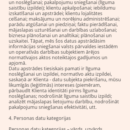
un noslēgšanai; pakalpojumu sniegšanai (līguma
saistību izpildei); klientu apkalpošanai; iebildumu
izskatīšanai un apstrādei; klientu lojalitātes
celšanai; maksājumu un norēķinu administrēšanai;
parādu atgūšanai un piedziņai; faktu pierādīšanai,
mājaslapas uzturēšanai un darbības uzlabošanai;
biznesa plānošanai un analītikai; plānošanai un
uzskaitei. Tāpat, mēs šos datus apstrādāsim
informācijas sniegšanai valsts pārvaldes iestādēm
un operatīvās darbības subjektiem ārējos
normatīvajos aktos noteiktajos gadījumos un
apjomā.
Datu apstrādes tiesiskais pamati ir līguma
noslēgšanai un izpildei, normatīvo aktu izpildei,
saskaņā ar Klienta - datu subjekta piekrišanu, mūsu
likumīgās (leģitīmās) intereses (piemēram,
pārbaudīt Klienta identitāti pirms līguma
noslēgšanas; nodrošināt līguma saistību izpildi;
analizēt mājaslapas lietojumu darbību, nodrošināt
pakalpojumu sniegšanas efektivitāti, utt.
4. Personas datu kategorijas
Personas datu kategorijas – vārds, uzvārds,