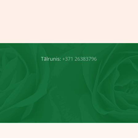
Tālrunis:
+371 26383796