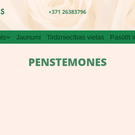
+371 26383796
ts
Jaunumi
Tirdzniecības vietas
Pasūtīt 
PENSTEMONES