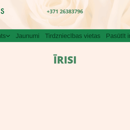
+371 26383796
ts
Jaunumi
Tirdzniecības vietas
Pasūtīt 
ĪRISI