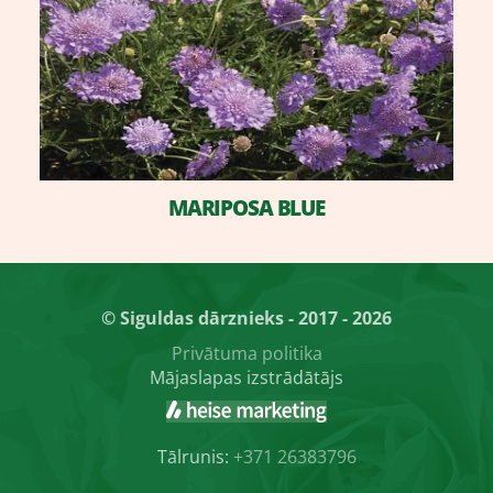
MARIPOSA BLUE
© Siguldas dārznieks - 2017 - 2026
Privātuma politika
Mājaslapas izstrādātājs
Tālrunis:
+371 26383796