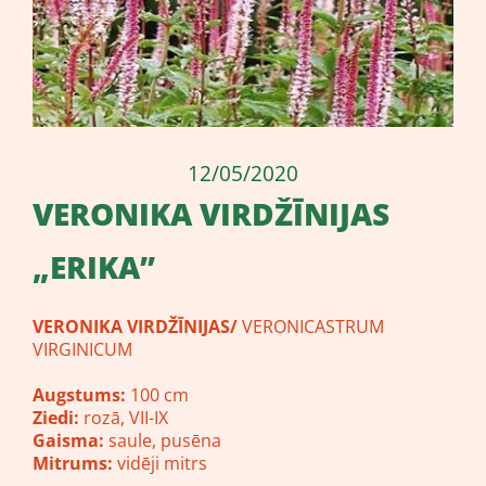
12/05/2020
​VERONIKA VIRDŽĪNIJAS
„ERIKA”
VERONIKA VIRDŽĪNIJAS/
VERONICASTRUM
VIRGINICUM
Augstums:
100 cm
Ziedi:
rozā, VII-IX
Gaisma:
saule, pusēna
Mitrums:
vidēji mitrs