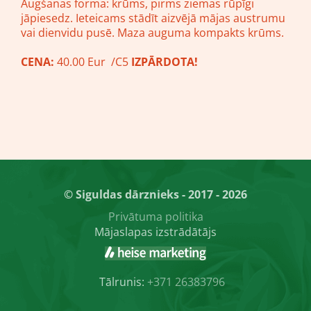
Augšanas forma: krūms, pirms ziemas rūpīgi
jāpiesedz. Ieteicams stādīt aizvējā mājas austrumu
vai dienvidu pusē. Maza auguma kompakts krūms.
CENA:
40.00 Eur /C5
IZPĀRDOTA!
© Siguldas dārznieks - 2017 - 2026
Privātuma politika
Mājaslapas izstrādātājs
Tālrunis:
+371 26383796