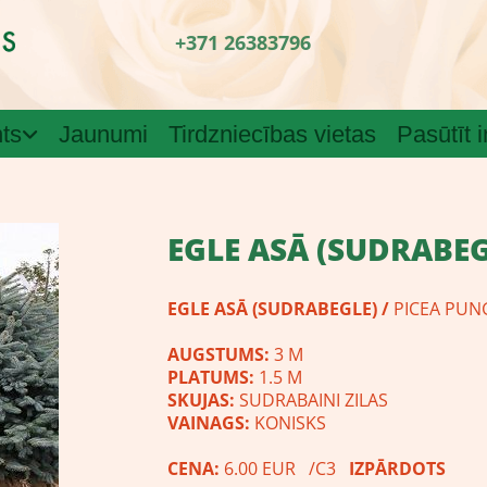
+371 26383796
ts
Jaunumi
Tirdzniecības vietas
Pasūtīt 
​EGLE ASĀ (SUDRABE
EGLE ASĀ (SUDRABEGLE)
/
PICEA PUN
AUGSTUMS:
3 M
PLATUMS:
1.5 M
SKUJAS:
SUDRABAINI ZILAS
VAINAGS:
KONISKS
CENA:
6.00 EUR /C3
IZPĀRDOTS