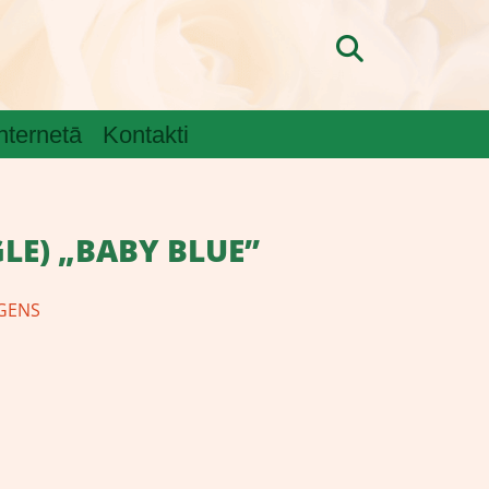
internetā
Kontakti
GLE) „BABY BLUE”
GENS