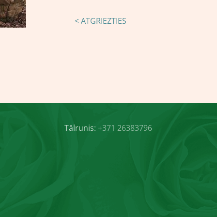
< ATGRIEZTIES
Tālrunis:
+371 26383796