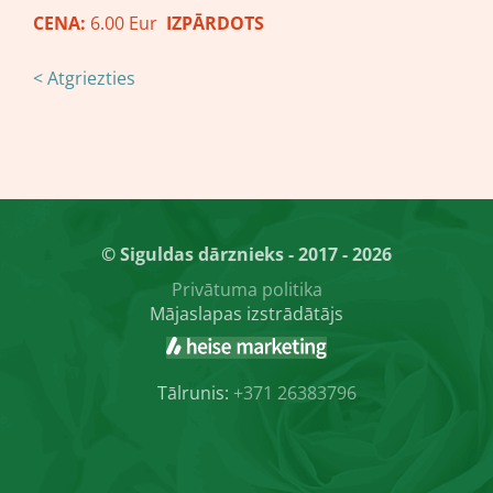
CENA:
6.00 Eur
IZPĀRDOTS
< Atgriezties
© Siguldas dārznieks - 2017 - 2026
Privātuma politika
Mājaslapas izstrādātājs
Tālrunis:
+371 26383796