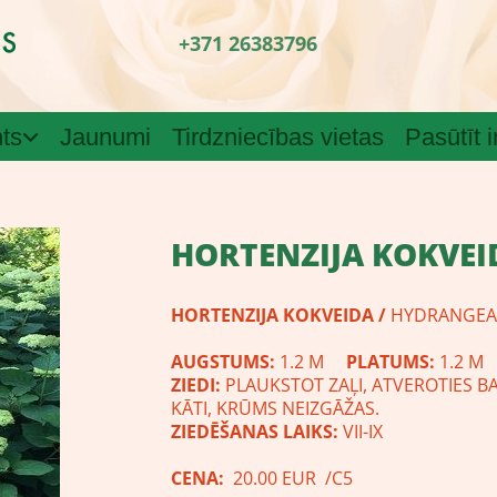
+371 26383796
ts
Jaunumi
Tirdzniecības vietas
Pasūtīt 
​HORTENZIJA KOKVEI
HORTENZIJA KOKVEIDA /
HYDRANGEA
AUGSTUMS:
1.2 M
PLATUMS:
1.2 M
ZIEDI:
PLAUKSTOT ZAĻI, ATVEROTIES BALT
KĀTI, KRŪMS NEIZGĀŽAS.
ZIEDĒŠANAS LAIKS:
VII-IX
CENA:
20.00 EUR /C5