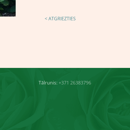
< ATGRIEZTIES
Tālrunis:
+371 26383796