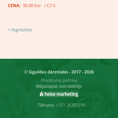
CENA:
35.00 Eur / C7.5
< Atgriezties
© Siguldas dārznieks - 2017 - 2026
Privātuma politika
Mājaslapas izstrādātājs
Tālrunis:
+371 26383796