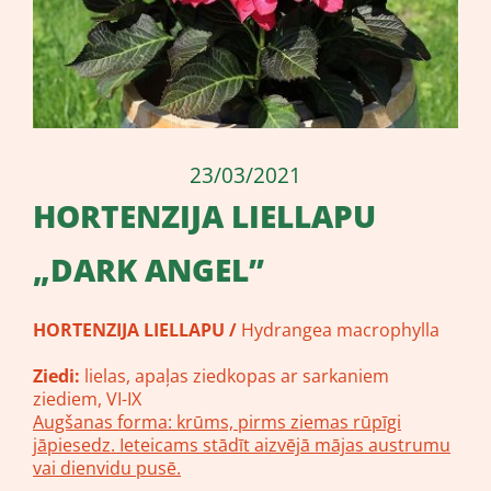
23/03/2021
​HORTENZIJA LIELLAPU
„DARK ANGEL”
HORTENZIJA LIELLAPU /
Hydrangea macrophylla
Ziedi:
lielas, apaļas ziedkopas ar sarkaniem
ziediem, VI-IX
Augšanas forma: krūms, pirms ziemas rūpīgi
jāpiesedz. Ieteicams stādīt aizvējā mājas austrumu
vai dienvidu pusē.