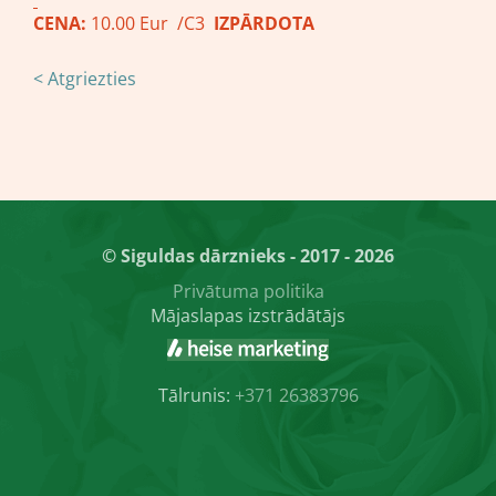
CENA:
10.00 Eur /C3
IZPĀRDOTA
< Atgriezties
© Siguldas dārznieks - 2017 - 2026
Privātuma politika
Mājaslapas izstrādātājs
Tālrunis:
+371 26383796