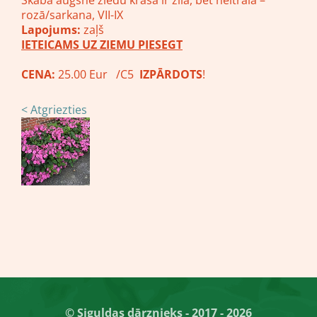
Skābā augsnē ziedu krāsa ir zila, bet neitrālā –
rozā/sarkana, VII-IX
Lapojums:
zaļš
IETEICAMS UZ ZIEMU PIESEGT
CENA:
25.00 Eur /C5
IZPĀRDOTS
!
< Atgriezties
© Siguldas dārznieks - 2017 - 2026