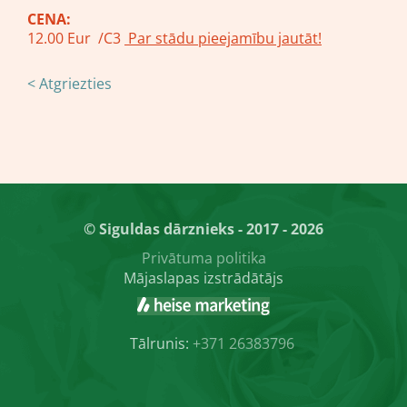
CENA:
12.00 Eur /C3
Par stādu pieejamību jautāt!
< Atgriezties
© Siguldas dārznieks - 2017 - 2026
Privātuma politika
Mājaslapas izstrādātājs
Tālrunis:
+371 26383796