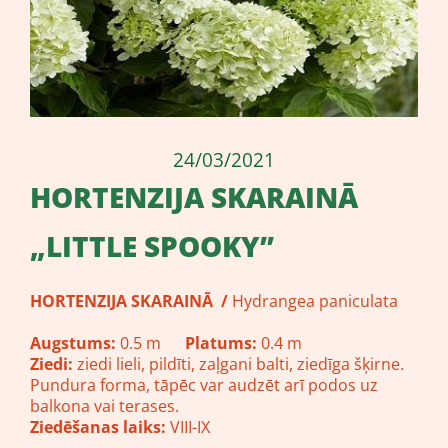
24/03/2021
​HORTENZIJA SKARAINĀ
„LITTLE SPOOKY”
HORTENZIJA SKARAINĀ
/
Hydrangea paniculata
Augstums:
0.5 m
Platums:
0.4 m
Ziedi:
ziedi lieli, pildīti, zaļgani balti, ziedīga šķirne.
Pundura forma, tāpēc var audzēt arī podos uz
balkona vai terases.
Ziedēšanas laiks:
VIII-IX