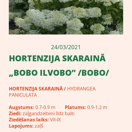
24/03/2021
​HORTENZIJA SKARAINĀ
„BOBO ILVOBO” /BOBO/
HORTENZIJA
SKARAINĀ /
HYDRANGEA
PANICULATA
Augstums:
0.7-0.9 m
Platums:
0.9-1.2 m
Ziedi:
zaļgandzelteni līdz balti
Ziedēšanas laiks:
VII-IX
Lapojums:
zaļš