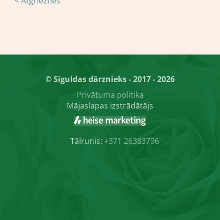
< Atgriezties
© Siguldas dārznieks - 2017 - 2026
Privātuma politika
Mājaslapas izstrādātājs
Tālrunis:
+371 26383796