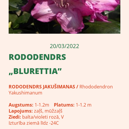
20/03/2022
​RODODENDRS
„BLURETTIA”
RODODENDRS JAKUŠIMANAS /
Rhododendron
Yakushimanum
Augstums:
1-1.2m
Platums:
1-1.2 m
Lapojums:
zaļš, mūžzaļš
Ziedi:
balta/violeti rozā, V
Izturība ziemā līdz -24C