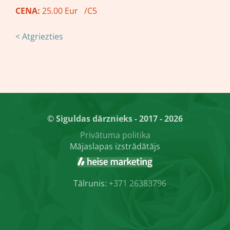
CENA:
25.00 Eur /C5
< Atgriezties
© Siguldas dārznieks - 2017 - 2026
Privātuma politika
Mājaslapas izstrādātājs
Tālrunis:
+371 26383796