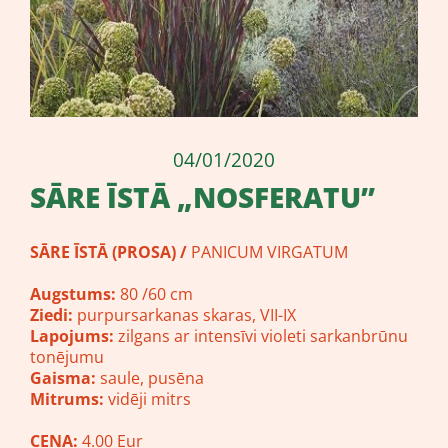
04/01/2020
​SĀRE ĪSTĀ „NOSFERATU”
SĀRE ĪSTĀ (PROSA) /
PANICUM VIRGATUM
Augstums:
80 /60 cm
Ziedi:
purpursarkanas skaras, VII-IX
Lapojums:
zilgans ar intensīvi violeti sarkanbrūnu
tonējumu
Gaisma:
saule, pusēna
Mitrums:
vidēji mitrs
CENA:
4.00 Eur