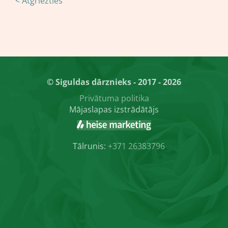
< Atgriezties
© Siguldas dārznieks - 2017 - 2026
Privātuma politika
Mājaslapas izstrādātājs
Tālrunis:
+371 26383796