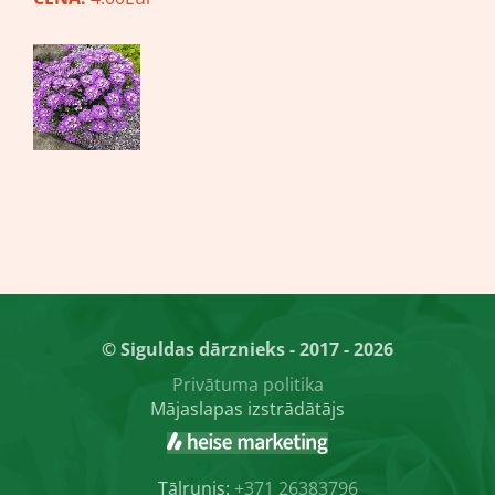
© Siguldas dārznieks - 2017 - 2026
Privātuma politika
Mājaslapas izstrādātājs
Tālrunis:
+371 26383796