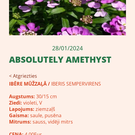
28/01/2024
ABSOLUTELY AMETHYST
< Atgriezties
IBĒRE MŪŽZAĻĀ /
IBERIS SEMPERVIRENS
Augstums:
30/15 cm
Ziedi:
violeti, V
Lapojums:
ziemzaļš
Gaisma:
saule, pusēna
Mitrums:
sauss, vidēji mitrs
CENA:
4.00Eur