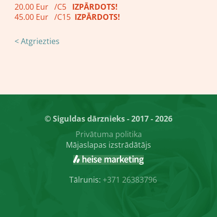
20.00 Eur /C5
IZPĀRDOTS!
45.00 Eur /C15
IZPĀRDOTS!
< Atgriezties
© Siguldas dārznieks - 2017 - 2026
Privātuma politika
Mājaslapas izstrādātājs
Tālrunis:
+371 26383796