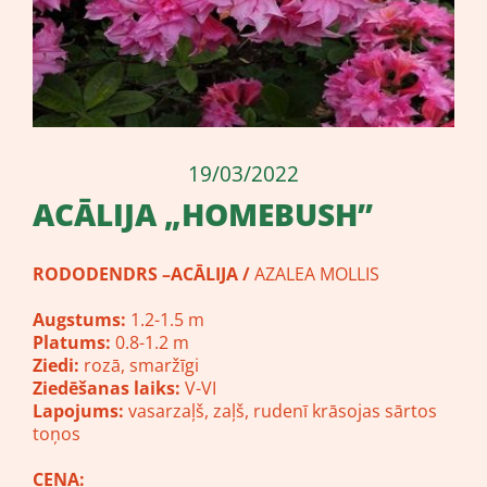
19/03/2022
ACĀLIJA „HOMEBUSH”
RODODENDRS –ACĀLIJA /
AZALEA MOLLIS
Augstums:
1.2-1.5 m
Platums:
0.8-1.2 m
Ziedi:
rozā, smaržīgi
Ziedēšanas laiks:
V-VI
Lapojums:
vasarzaļš, zaļš, rudenī krāsojas sārtos
toņos
CENA: