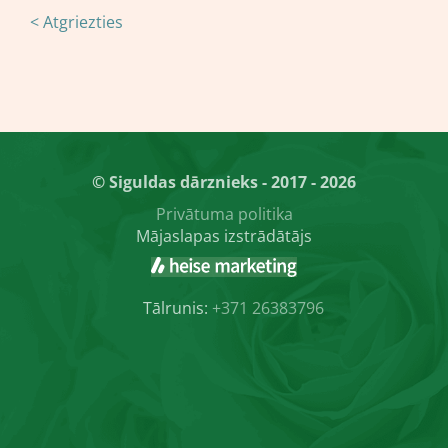
< Atgriezties
© Siguldas dārznieks - 2017 - 2026
Privātuma politika
Mājaslapas izstrādātājs
Tālrunis:
+371 26383796