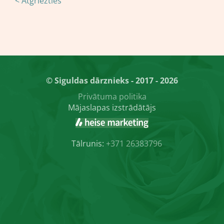
< Atgriezties
© Siguldas dārznieks - 2017 - 2026
Privātuma politika
Mājaslapas izstrādātājs
Tālrunis:
+371 26383796