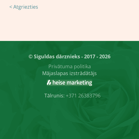
< Atgriezties
© Siguldas dārznieks - 2017 - 2026
Privātuma politika
Mājaslapas izstrādātājs
Tālrunis:
+371 26383796