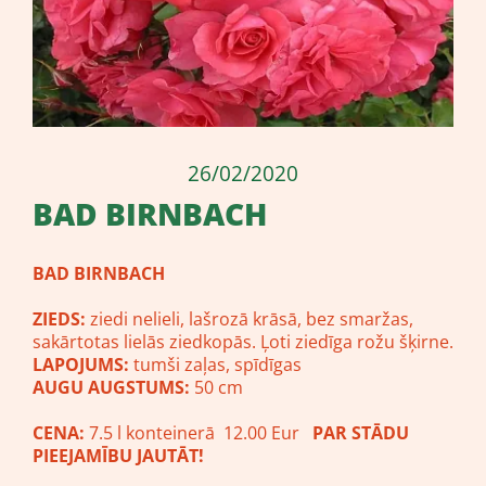
26/02/2020
BAD BIRNBACH
BAD BIRNBACH
ZIEDS:
ziedi nelieli, lašrozā krāsā, bez smaržas,
sakārtotas lielās ziedkopās. Ļoti ziedīga rožu šķirne.
LAPOJUMS:
tumši zaļas, spīdīgas
AUGU AUGSTUMS:
50 cm
CENA:
7.5 l konteinerā 12.00 Eur
PAR STĀDU
PIEEJAMĪBU JAUTĀT!