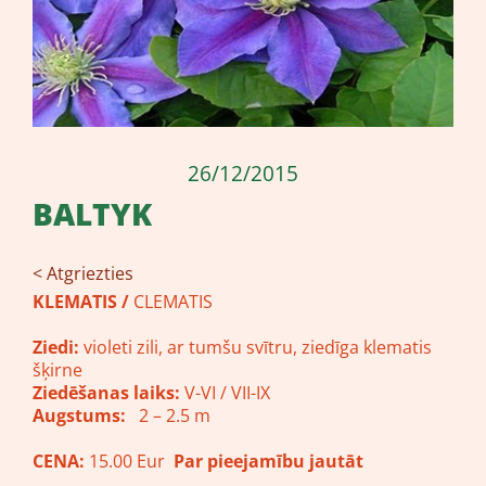
26/12/2015
BALTYK
< Atgriezties
KLEMATIS /
CLEMATIS
Ziedi:
violeti zili, ar tumšu svītru, ziedīga klematis
šķirne
Ziedēšanas laiks:
V-VI / VII-IX
Augstums:
2 – 2.5 m
CENA:
15.00 Eur
Par pieejamību jautāt