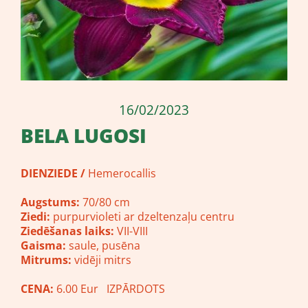
16/02/2023
BELA LUGOSI
DIENZIEDE /
Hemerocallis
Augstums:
70/80 cm
Ziedi:
purpurvioleti ar dzeltenzaļu centru
Ziedēšanas laiks:
VII-VIII
Gaisma:
saule, pusēna
Mitrums:
vidēji mitrs
CENA:
6.00 Eur IZPĀRDOTS