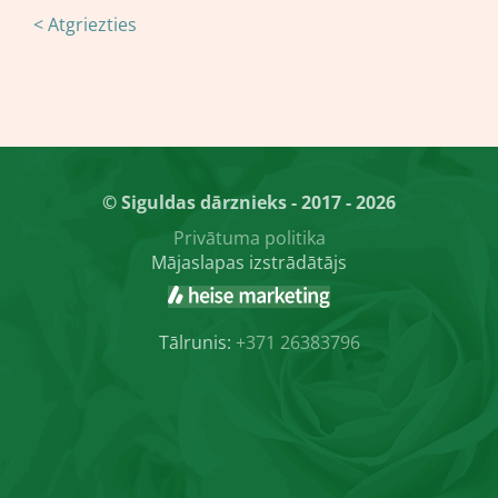
< Atgriezties
© Siguldas dārznieks - 2017 - 2026
Privātuma politika
Mājaslapas izstrādātājs
Tālrunis:
+371 26383796