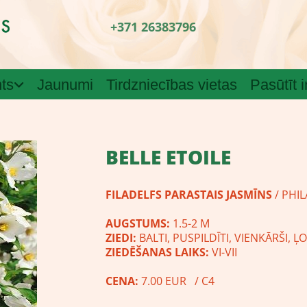
+371 26383796
ts
Jaunumi
Tirdzniecības vietas
Pasūtīt 
BELLE ETOILE
FILADELFS PARASTAIS JASMĪNS
/ PHI
AUGSTUMS:
1.5-2 M
ZIEDI:
BALTI, PUSPILDĪTI, VIENKĀRŠI, Ļ
ZIEDĒŠANAS LAIKS:
VI-VII
CENA:
7.00 EUR / C4