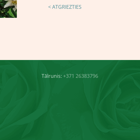
< ATGRIEZTIES
Tālrunis:
+371 26383796