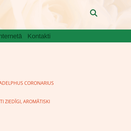
internetā
Kontakti
LADELPHUS CORONARIUS
OTI ZIEDĪGI, AROMĀTISKI