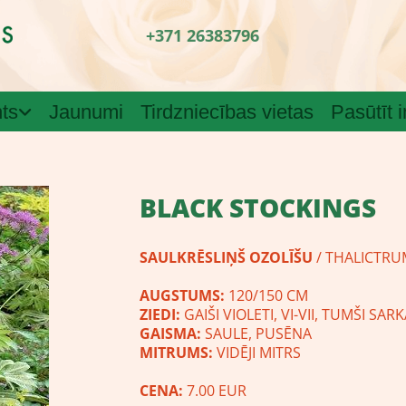
+371 26383796
ts
Jaunumi
Tirdzniecības vietas
Pasūtīt 
BLACK STOCKINGS
SAULKRĒSLIŅŠ OZOLĪŠU
/ THALICTRU
AUGSTUMS:
120/150 CM
ZIEDI:
GAIŠI VIOLETI, VI-VII, TUMŠI SAR
GAISMA:
SAULE, PUSĒNA
MITRUMS:
VIDĒJI MITRS
CENA:
7.00 EUR