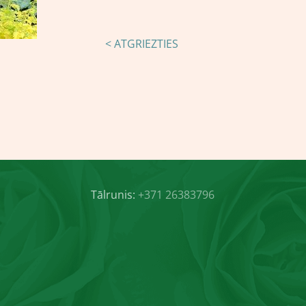
< ATGRIEZTIES
Tālrunis:
+371 26383796