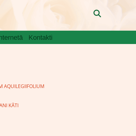
internetā
Kontakti
M AQUILEGIIFOLIUM
KANI KĀTI