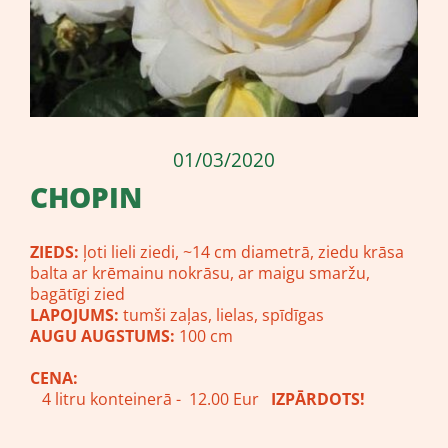
01/03/2020
CHOPIN
ZIEDS:
ļoti lieli ziedi, ~14 cm diametrā, ziedu krāsa
balta ar krēmainu nokrāsu, ar maigu smaržu,
bagātīgi zied
LAPOJUMS:
tumši zaļas, lielas, spīdīgas
AUGU AUGSTUMS:
100 cm
CENA:
4 litru konteinerā - 12.00 Eur
IZPĀRDOTS!