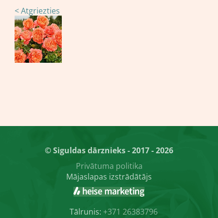
< Atgriezties
© Siguldas dārznieks - 2017 - 2026
Privātuma politika
Mājaslapas izstrādātājs
Tālrunis:
+371 26383796