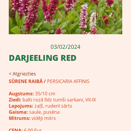
03/02/2024
DARJEELING RED
< Atgriezties
SŪRENE RAIBĀ /
PERSICARIA AFFINIS
Augstums:
35/10 cm
Ziedi:
balti rozā līdz tumši sarkani, VII-IX
Lapojums:
zaļš, rudenī sārts
Gaisma:
saule, pusēna
Mitrums:
vidēji mitrs
CENA:
6.00 Eur