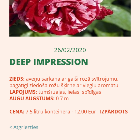
26/02/2020
DEEP IMPRESSION
ZIEDS:
aveņu sarkana ar gaiši rozā svītrojumu,
bagātīgi ziedoša rožu šķirne ar vieglu aromātu
LAPOJUMS:
tumši zaļas, lielas, spīdīgas
AUGU AUGSTUMS:
0.7 m
CENA:
7.5 litru konteinerā - 12.00 Eur
IZPĀRDOTS
< Atgriezties