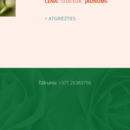
CENA:
10.00 EUR
JAUNUMS
< ATGRIEZTIES
Tālrunis:
+371 26383796