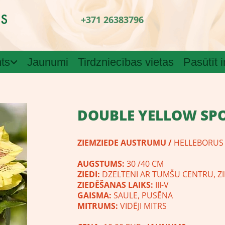
+371 26383796
ts
Jaunumi
Tirdzniecības vietas
Pasūtīt 
DOUBLE YELLOW SP
ZIEMZIEDE AUSTRUMU /
HELLEBORUS 
AUGSTUMS:
30 /40 CM
ZIEDI:
DZELTENI AR TUMŠU CENTRU, ZIE
ZIEDĒŠANAS LAIKS:
III-V
GAISMA:
SAULE, PUSĒNA
MITRUMS:
VIDĒJI MITRS