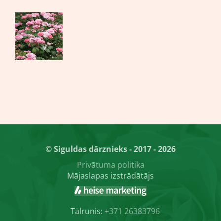
© Siguldas dārznieks - 2017 - 2026
Privātuma politika
Mājaslapas izstrādātājs
Tālrunis:
+371 26383796