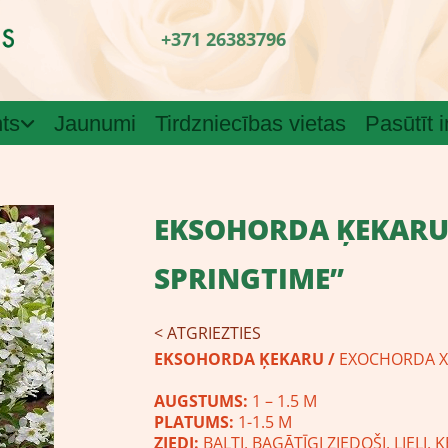
+371 26383796
ts
Jaunumi
Tirdzniecības vietas
Pasūtīt 
EKSOHORDA ĶEKARU
SPRINGTIME”
< ATGRIEZTIES
EKSOHORDA ĶEKARU /
EXOCHORDA X
AUGSTUMS:
1 – 1.5 M
PLATUMS:
1-1.5 M
ZIEDI:
BALTI, BAGĀTĪGI ZIEDOŠI, LIELI,