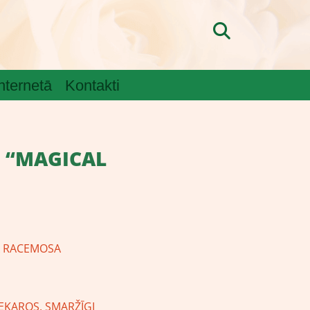
internetā
Kontakti
 “MAGICAL
 RACEMOSA
 ĶEKAROS, SMARŽĪGI