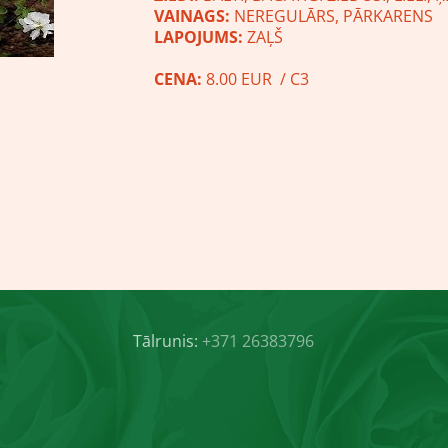
VAINAGS:
NEREGULĀRS, PĀRKARENS
LAPOJUMS:
ZAĻŠ
CENA:
8.00 EUR / C3
Tālrunis:
+371 26383796