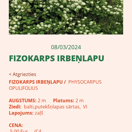
08/03/2024
FIZOKARPS IRBEŅLAPU
< Atgriezties
FIZOKARPS IRBEŅLAPU /
PHYSOCARPUS
OPULIFOLIUS
AUGSTUMS:
2 m
Platums:
2 m
Ziedi:
balti,putekšņlapas sārtas, VI
Lapojums:
zaļš
CENA:
5.00 Eur /C4