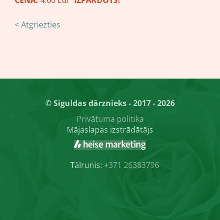
CENA:
4.00 Eur
IZPĀRDOTS!
< Atgriezties
© Siguldas dārznieks - 2017 - 2026
Privātuma politika
Mājaslapas izstrādātājs
Tālrunis:
+371 26383796