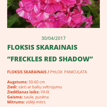
30/04/2017
FLOKSIS SKARAINAIS
“FRECKLES RED SHADOW”
FLOKSIS SKARAINAIS /
PHLOX PANICULATA
Augstums:
50-60 cm
Ziedi:
sārti ar baltu svītrojumu
Ziedēšanas laiks:
VII-IX
Gaisma:
saule, pusēna
Mitrums:
vidēji mitrs