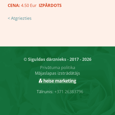
CENA:
4.50 Eur
IZPĀRDOTS
< Atgriezties
© Siguldas dārznieks - 2017 - 2026
Privātuma politika
Mājaslapas izstrādātājs
Tālrunis:
+371 26383796