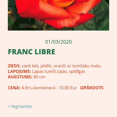
01/03/2020
FRANC LIBRE
ZIEDS:
ziedi lieli, pildīti, oranži ar tumšāku malu.
LAPOJUMS:
Lapas tumši zaļas, spīdīgas
AUGSTUMS:
80 cm
CENA:
4 litru konteinerā - 10.00 Eur
IZPĀRDOTS
< Atgriezties