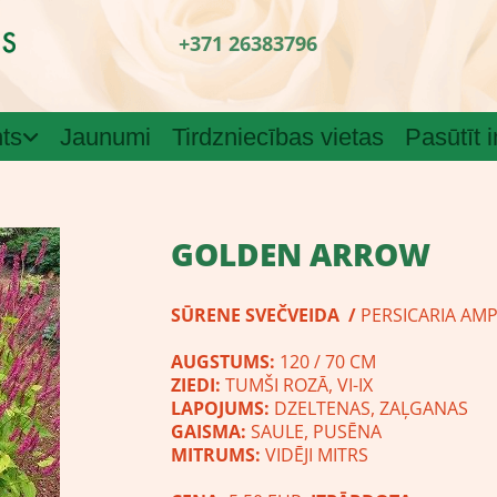
+371 26383796
ts
Jaunumi
Tirdzniecības vietas
Pasūtīt 
GOLDEN ARROW
SŪRENE SVEČVEIDA
/
PERSICARIA AMP
AUGSTUMS:
120 / 70 CM
ZIEDI:
TUMŠI ROZĀ, VI-IX
LAPOJUMS:
DZELTENAS, ZAĻGANAS
GAISMA:
SAULE, PUSĒNA
MITRUMS:
VIDĒJI MITRS