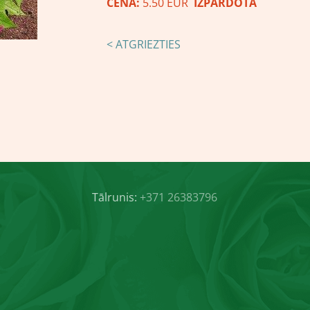
CENA:
5.50 EUR
IZPĀRDOTA
< ATGRIEZTIES
Tālrunis:
+371 26383796