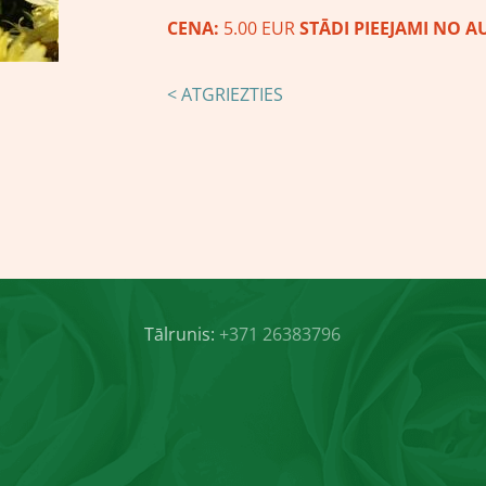
CENA:
5.00 EUR
STĀDI PIEEJAMI NO A
< ATGRIEZTIES
Tālrunis:
+371 26383796