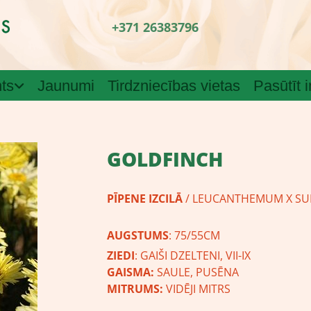
+371 26383796
ts
Jaunumi
Tirdzniecības vietas
Pasūtīt 
GOLDFINCH
PĪPENE IZCILĀ
/ LEUCANTHEMUM X S
AUGSTUMS
: 75/55CM
ZIEDI
: GAIŠI DZELTENI, VII-IX
GAISMA:
SAULE, PUSĒNA
MITRUMS:
VIDĒJI MITRS