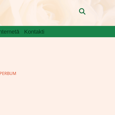
internetā
Kontakti
UPERBUM