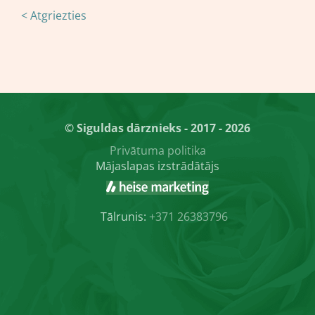
< Atgriezties
© Siguldas dārznieks - 2017 - 2026
Privātuma politika
Mājaslapas izstrādātājs
Tālrunis:
+371 26383796