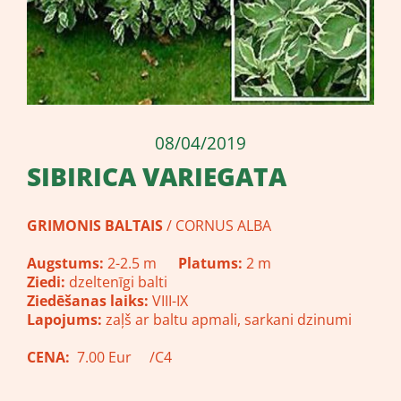
08/04/2019
SIBIRICA VARIEGATA
GRIMONIS BALTAIS
/ CORNUS ALBA
Augstums:
2-2.5 m
Platums:
2 m
Ziedi:
dzeltenīgi balti
Ziedēšanas laiks:
VIII-IX
Lapojums:
zaļš ar baltu apmali, sarkani dzinumi
CENA:
7.00 Eur /C4