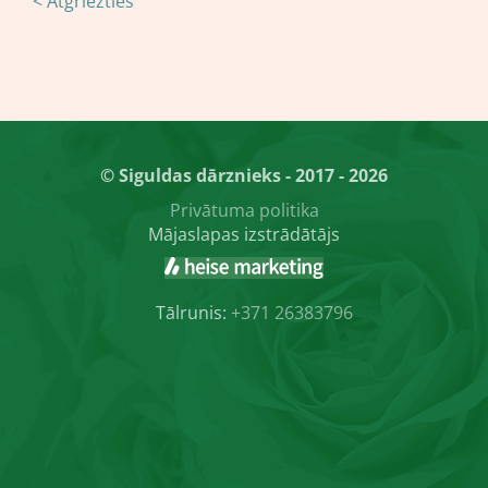
< Atgriezties
© Siguldas dārznieks - 2017 - 2026
Privātuma politika
Mājaslapas izstrādātājs
Tālrunis:
+371 26383796