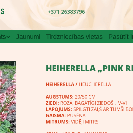
+371 26383796
ts
Jaunumi
Tirdzniecības vietas
Pasūtīt 
HEIHERELLA „PINK 
HEIHERELLA /
HEUCHERELLA
AUGSTUMS:
20/50 CM
ZIEDI:
ROZĀ, BAGĀTĪGI ZIEDOŠI, V-VI
LAPOJUMS:
SPILGTI ZAĻŠ AR TUMŠI B
GAISMA:
PUS
MITRUMS:
VIDĒJI MITRS