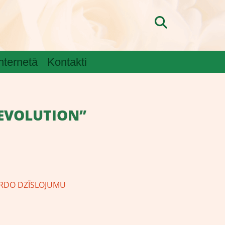
internetā
Kontakti
REVOLUTION”
ORDO DZĪSLOJUMU
ĒNA