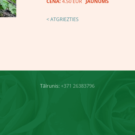
CENA:
4.50 EUR
JAUNUMS
< ATGRIEZTIES
Tālrunis:
+371 26383796