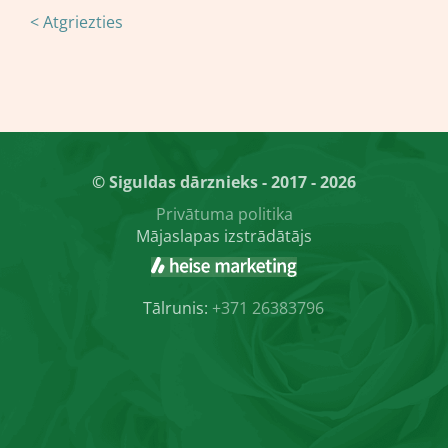
< Atgriezties
© Siguldas dārznieks - 2017 - 2026
Privātuma politika
Mājaslapas izstrādātājs
Tālrunis:
+371 26383796