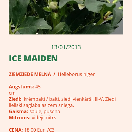
13/01/2013
ICE MAIDEN
ZIEMZIEDE MELNĀ /
Helleborus niger
Augstums:
45
cm
Ziedi:
krēmbalti / balti, ziedi vienkārši, III-V. Ziedi
lieliski saglabājas zem sniega.
Gaisma:
saule, pusēna
Mitrums:
vidēji mitrs
CENA:
18.00 Eur /C3