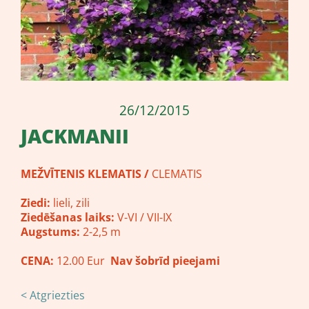
26/12/2015
JACKMANII
MEŽVĪTENIS KLEMATIS /
CLEMATIS
Ziedi:
lieli, zili
Ziedēšanas laiks:
V-VI / VII-IX
Augstums:
2-2,5 m
CENA:
12.00 Eur
Nav šobrīd pieejami
< Atgriezties