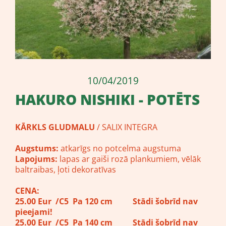
10/04/2019
HAKURO NISHIKI - POTĒTS
KĀRKLS GLUDMALU
/ SALIX INTEGRA
Augstums:
atkarīgs no potcelma augstuma
Lapojums:
lapas ar gaiši rozā plankumiem, vēlāk
baltraibas, ļoti dekoratīvas
CENA:
25.00 Eur /C5 Pa 120 cm Stādi šobrīd nav
pieejami!
25.00 Eur /C5 Pa 140 cm Stādi šobrīd nav