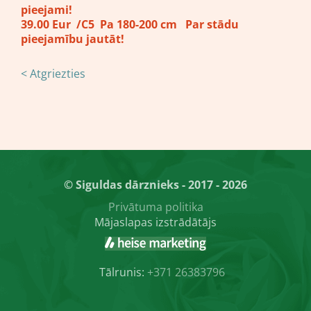
pieejami!
39.00 Eur /C5 Pa 180-200 cm Par stādu
pieejamību jautāt!
< Atgriezties
© Siguldas dārznieks - 2017 - 2026
Privātuma politika
Mājaslapas izstrādātājs
Tālrunis:
+371 26383796